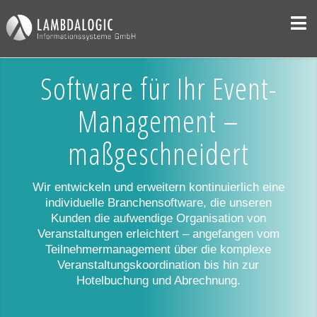
Software für Ihr Event-
Management –
maßgeschneidert
Wir entwickeln und erweitern kontinuierlich eine
individuelle Branchensoftware, die unseren
Kunden die aufwendige Organisation von
Veranstaltungen erleichtert – angefangen vom
Teilnehmermanagement über die komplexe
Veranstaltungskoordination bis hin zur
Hotelbuchung und Abrechnung.