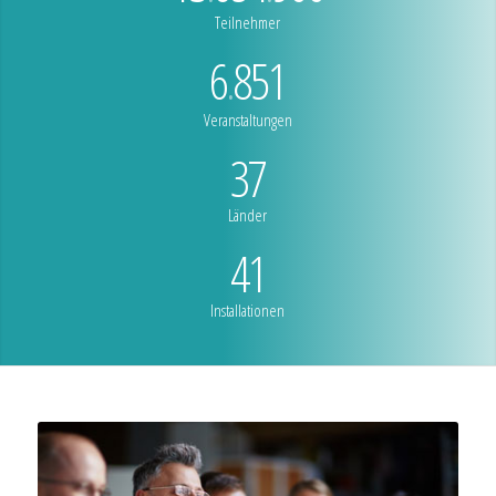
Teilnehmer
6
851
.
Veranstaltungen
37
Länder
41
Installationen