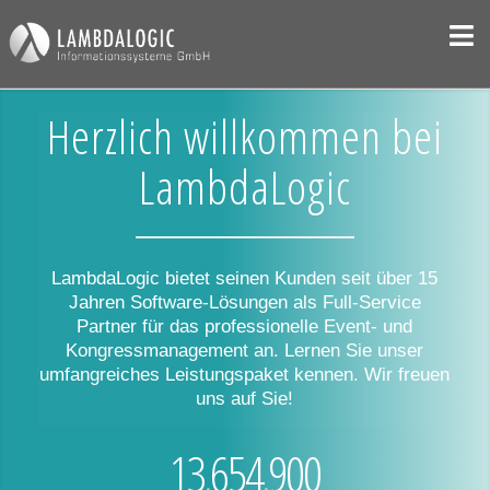
Herzlich willkommen bei
LambdaLogic
LambdaLogic bietet seinen Kunden seit über 15
Jahren Software-Lösungen als Full-Service
Partner für das professionelle Event- und
Kongressmanagement an. Lernen Sie unser
umfangreiches Leistungspaket kennen. Wir freuen
uns auf Sie!
13
654
900
.
.